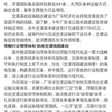
吨，开通国际集装箱班轮航线341条，大湾区各种运输方式
融合发展，服务支撑能力日益增强。
交通基础设施稳步建设为广东经济社会持续发展提供了
源源不竭的动能。据了解，今年广东省公路水路建设投资保
持稳定增长，全年交通基本建设预计完成投资1750亿元，
创历史新高，超额约50%完成交通运输部下达任务，交通运
输促投资稳增长、促消费惠民生等作用明显。
理顺行业管理体制 助推交通强国建设
面对推进国家治理体系和治理能力现代化这一重大战略
任务，交通系统要在坚持和巩固制度、完善和发展制度、遵
守和执行制度上狠下功夫，结合《交通强国建设纲要》的落
地实施，构建系统完备、科学规范、运行有效的行业制度体
系，深入推进行业治理体系和治理能力现代化。
为实现这一目标，广东省交通运输厅加快完善综合交通
运输法规体系，抓紧协调出台新的“三定”方案，理顺完善省
综合交通运输管理体制机制，纵深推进行业“放管服”改革，
扎实推进行政审批标准化，完善政务服务事项实施清单，细
化道路、水路运输领域“双随机、一公开”监管，完善行业信
用（诚信）评价与结果应用，进一步提升“事中事后”监管水