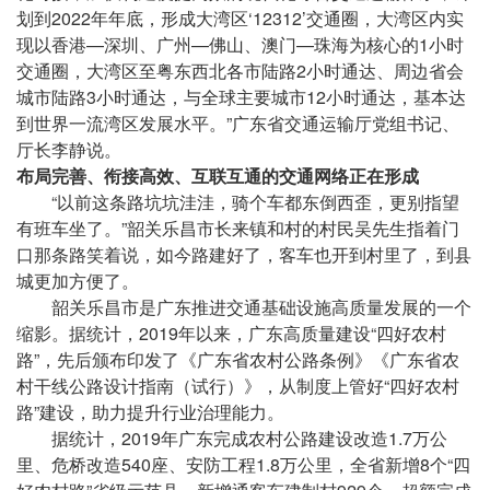
划到2022年年底，形成大湾区‘12312’交通圈，大湾区内实
现以香港—深圳、广州—佛山、澳门—珠海为核心的1小时
交通圈，大湾区至粤东西北各市陆路2小时通达、周边省会
城市陆路3小时通达，与全球主要城市12小时通达，基本达
到世界一流湾区发展水平。”广东省交通运输厅党组书记、
厅长李静说。
布局完善、衔接高效、互联互通的交通网络正在形成
“以前这条路坑坑洼洼，骑个车都东倒西歪，更别指望
有班车坐了。”韶关乐昌市长来镇和村的村民吴先生指着门
口那条路笑着说，如今路建好了，客车也开到村里了，到县
城更加方便了。
韶关乐昌市是广东推进交通基础设施高质量发展的一个
缩影。据统计，2019年以来，广东高质量建设“四好农村
路”，先后颁布印发了《广东省农村公路条例》《广东省农
村干线公路设计指南（试行）》，从制度上管好“四好农村
路”建设，助力提升行业治理能力。
据统计，2019年广东完成农村公路建设改造1.7万公
里、危桥改造540座、安防工程1.8万公里，全省新增8个“四