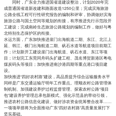
同时，广东全力推进国省道建设整治，计划2020年完
成普通国省道新改建和路面改造1250公里；完成滨海旅游
公路全线工程可行性研究报告的编制和评审，协调做好滨海
旅游公路与国土空间等规划的衔接，有序推进先行示范段开
工建设；完成南岭生态旅游公路规划的编制工作，做好与粤
北特别生态保护区的衔接。
水运方面，广东加快推进崖门出海航道二期、东江、北江上
延、韩江、横门出海航道二期、矾石水道等航道项目前期工
作；计划新开工建设崖门出海航道、矾石水道、东江等项
目；计划完工东莞同舟码头扩建工程、茂名博贺新港区粤电
煤炭码头等项目；加快推进南沙港四期等重点港口项目建
设。
加快推进“四好农村路”建设，高品质提升综合运输服务水平
同样是广东交通运输厅明年工作重点。理顺农村公路管理体
制机制、加强建设养护过程监督管理、探索农村公路“项目
包”建设养护管理总承包新模式、强化示范县的带动引领，
推进农村公路信息化建设、做好涉农资金统筹整合改革……
一项项举措将为全面推动广东“四好农村路”高质量发展打下
坚实基础。