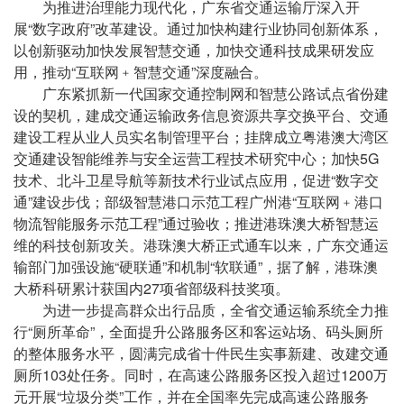
为推进治理能力现代化，广东省交通运输厅深入开
展“数字政府”改革建设。通过加快构建行业协同创新体系，
以创新驱动加快发展智慧交通，加快交通科技成果研发应
用，推动“互联网﹢智慧交通”深度融合。
广东紧抓新一代国家交通控制网和智慧公路试点省份建
设的契机，建成交通运输政务信息资源共享交换平台、交通
建设工程从业人员实名制管理平台；挂牌成立粤港澳大湾区
交通建设智能维养与安全运营工程技术研究中心；加快5G
技术、北斗卫星导航等新技术行业试点应用，促进“数字交
通”建设步伐；部级智慧港口示范工程广州港“互联网﹢港口
物流智能服务示范工程”通过验收；推进港珠澳大桥智慧运
维的科技创新攻关。港珠澳大桥正式通车以来，广东交通运
输部门加强设施“硬联通”和机制“软联通”，据了解，港珠澳
大桥科研累计获国内27项省部级科技奖项。
为进一步提高群众出行品质，全省交通运输系统全力推
行“厕所革命”，全面提升公路服务区和客运站场、码头厕所
的整体服务水平，圆满完成省十件民生实事新建、改建交通
厕所103处任务。同时，在高速公路服务区投入超过1200万
元开展“垃圾分类”工作，并在全国率先完成高速公路服务