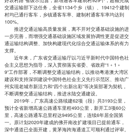
好农村路”省级示范县，新增通客车建制村929个，超额完成
交通运输部下达任务，全省1134个乡（镇）、19412个建制
村均已通行客车，乡镇通客车率、建制村通客车率均达到
100%。
推进交通运输高质量发展，离不开对交通基础设施的进
一步完善，而增强交通基础设施区域发展协调性更是促进交
通运输结构调整、加快构建现代化综合交通运输体系的有力
支撑。
近年来，广东省交通运输厅以习近平新时代中国特色社
会主义思想为指导，深入贯彻落实省委、省政府“1﹢1﹢
9”工作部署，不断调整交通运输结构，以推动粤港澳大湾区
建设和支持深圳建设中国特色社会主义先行示范区、推动广
州实现老城市新活力和“四个出新出彩”等决策部署为契机，
不断调整交通运输结构，推进水陆交通建设。
2019年，广东高速公路续建62项（段）共3193公里，
预计全省新增高速公路通车里程493公里，新开工3项60公
里，高速公路通车总里程达9495公里，连续6年居全国第
一。原计划2020年建成的佛开南改扩建项目已提前通车，
深中通道已全面开建，黄茅海跨海通道工可顺利通过评审。