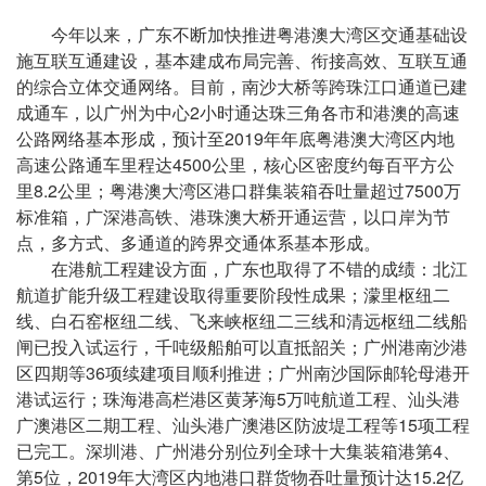
今年以来，广东不断加快推进粤港澳大湾区交通基础设
施互联互通建设，基本建成布局完善、衔接高效、互联互通
的综合立体交通网络。目前，南沙大桥等跨珠江口通道已建
成通车，以广州为中心2小时通达珠三角各市和港澳的高速
公路网络基本形成，预计至2019年年底粤港澳大湾区内地
高速公路通车里程达4500公里，核心区密度约每百平方公
里8.2公里；粤港澳大湾区港口群集装箱吞吐量超过7500万
标准箱，广深港高铁、港珠澳大桥开通运营，以口岸为节
点，多方式、多通道的跨界交通体系基本形成。
在港航工程建设方面，广东也取得了不错的成绩：北江
航道扩能升级工程建设取得重要阶段性成果；濛里枢纽二
线、白石窑枢纽二线、飞来峡枢纽二三线和清远枢纽二线船
闸已投入试运行，千吨级船舶可以直抵韶关；广州港南沙港
区四期等36项续建项目顺利推进；广州南沙国际邮轮母港开
港试运行；珠海港高栏港区黄茅海5万吨航道工程、汕头港
广澳港区二期工程、汕头港广澳港区防波堤工程等15项工程
已完工。深圳港、广州港分别位列全球十大集装箱港第4、
第5位，2019年大湾区内地港口群货物吞吐量预计达15.2亿