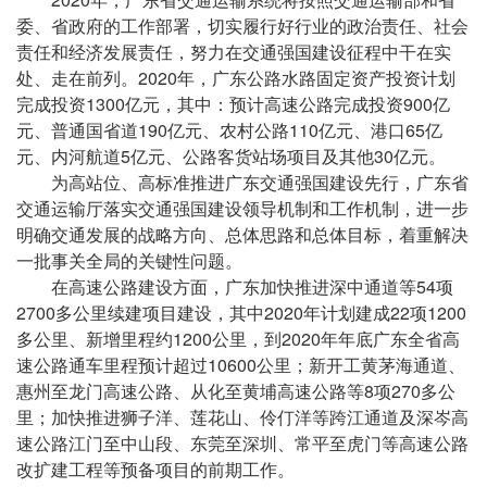
委、省政府的工作部署，切实履行好行业的政治责任、社会
责任和经济发展责任，努力在交通强国建设征程中干在实
处、走在前列。2020年，广东公路水路固定资产投资计划
完成投资1300亿元，其中：预计高速公路完成投资900亿
元、普通国省道190亿元、农村公路110亿元、港口65亿
元、内河航道5亿元、公路客货站场项目及其他30亿元。
为高站位、高标准推进广东交通强国建设先行，广东省
交通运输厅落实交通强国建设领导机制和工作机制，进一步
明确交通发展的战略方向、总体思路和总体目标，着重解决
一批事关全局的关键性问题。
在高速公路建设方面，广东加快推进深中通道等54项
2700多公里续建项目建设，其中2020年计划建成22项1200
多公里、新增里程约1200公里，到2020年年底广东全省高
速公路通车里程预计超过10600公里；新开工黄茅海通道、
惠州至龙门高速公路、从化至黄埔高速公路等8项270多公
里；加快推进狮子洋、莲花山、伶仃洋等跨江通道及深岑高
速公路江门至中山段、东莞至深圳、常平至虎门等高速公路
改扩建工程等预备项目的前期工作。