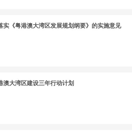
落实《粤港澳大湾区发展规划纲要》的实施意见
港澳大湾区建设三年行动计划