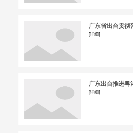
广东省出台贯彻
[详细]
广东出台推进粤
[详细]