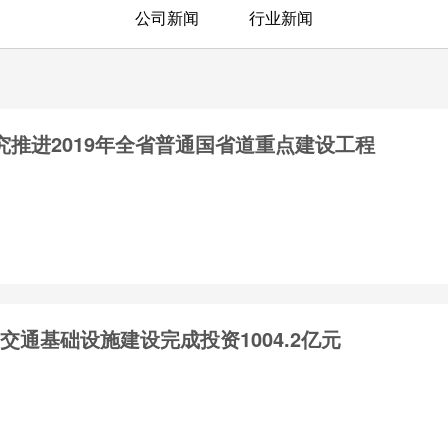
公司新闻
行业新闻
究推进2019年全省普通国省道重点建设工程
东交通基础设施建设完成投资1004.2亿元